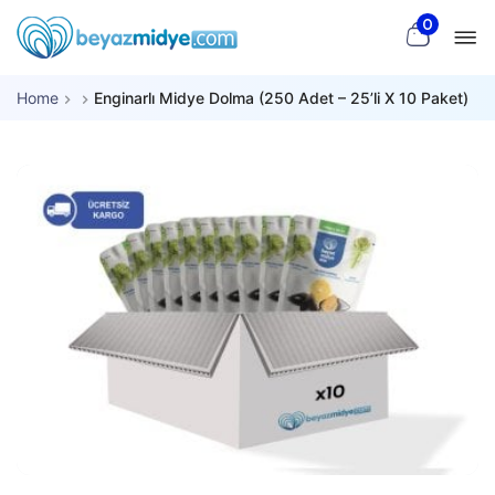
M
Skip to main content
0
e Mobile Menu
Beyaz
Midye
Home
Enginarlı Midye Dolma (250 Adet – 25’li X 10 Paket)
arch