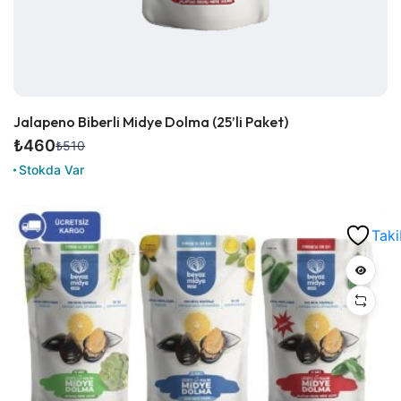
Jalapeno Biberli Midye Dolma (25’li Paket)
₺
460
₺
510
Orijinal
Şu
Stokda Var
fiyat:
andaki
₺510.
fiyat:
₺460.
Taki