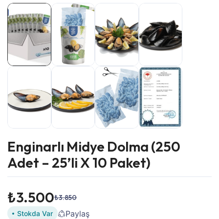
Enginarlı Midye Dolma (250
Adet – 25’li X 10 Paket)
₺
3.500
₺
3.850
Orijinal
Şu
fiyat:
andaki
Paylaş
Stokda Var
₺3.850.
fiyat: