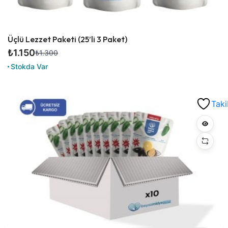
Üçlü Lezzet Paketi (25’li 3 Paket)
₺
1.150
₺
1.300
Orijinal
Şu
Stokda Var
fiyat:
andaki
₺1.300.
fiyat:
₺1.150.
Taki