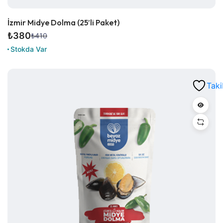
İzmir Midye Dolma (25’li Paket)
₺
380
₺
410
Orijinal
Şu
Stokda Var
fiyat:
andaki
₺410.
fiyat:
₺380.
Taki