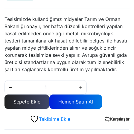
₺3.500.
Tesisimizde kullandığımız midyeler Tarım ve Orman
Bakanlığı onaylı, her hafta düzenli kontrolleri yapılan
hasat edilmeden önce ağır metal, mikrobiyolojik
testleri tamamlanarak hasat edilebilir belgesi ile hasatı
yapılan midye çiftliklerinden alınır ve soğuk zincir
korunarak tesisimize sevki yapılır. Avrupa güvenli gıda
üreticisi standartlarına uygun olarak tüm izlenebilirlik
şartları sağlanarak kontrollü üretim yapılmaktadır.
Enginarlı
Midye
Dolma
Sepete Ekle
Hemen Satın Al
(250
Adet
Takibime Ekle
-
Karşılaştır
25'li
X