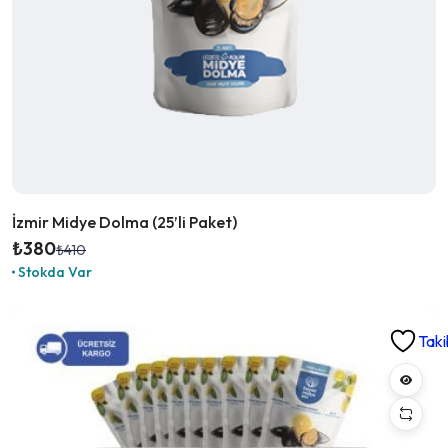
İzmir Midye Dolma (25’li Paket)
₺
380
₺
410
Orijinal
Şu
Stokda Var
fiyat:
andaki
₺410.
fiyat:
₺380.
Taki