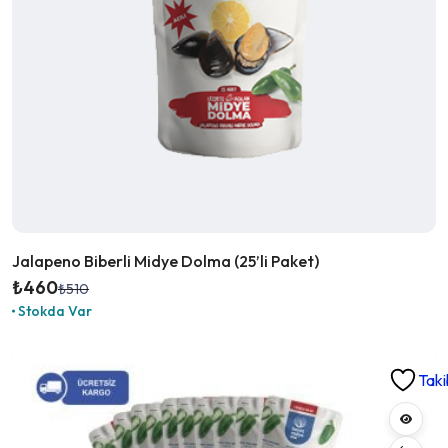
Jalapeno Biberli Midye Dolma (25’li Paket)
₺
460
₺
510
Orijinal
Şu
Stokda Var
fiyat:
andaki
₺510.
fiyat:
₺460.
Taki