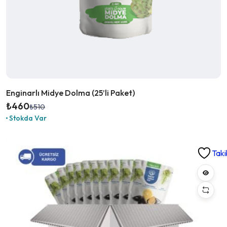
Enginarlı Midye Dolma (25’li Paket)
₺
460
₺
510
Orijinal
Şu
Stokda Var
fiyat:
andaki
₺510.
fiyat:
₺460.
Taki