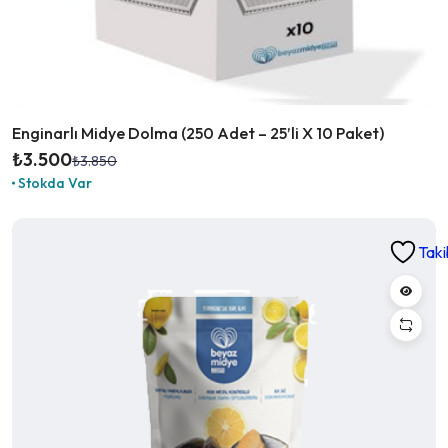
Enginarlı Midye Dolma (250 Adet – 25’li X 10 Paket)
₺
3.500
₺
3.850
Orijinal
Şu
Stokda Var
fiyat:
andaki
₺3.850.
fiyat:
₺3.500.
Taki