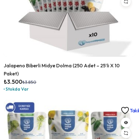
Jalapeno Biberli Midye Dolma (250 Adet – 25’li X 10
Paket)
₺
3.500
₺
3.850
Orijinal
Şu
Stokda Var
fiyat:
andaki
₺3.850.
fiyat:
₺3.500.
Taki