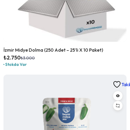
İzmir Midye Dolma (250 Adet – 25’li X 10 Paket)
₺
2.750
₺
3.000
Orijinal
Şu
Stokda Var
fiyat:
andaki
₺3.000.
fiyat:
₺2.750.
Taki