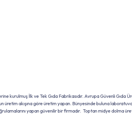
ine kurulmuş İlk ve Tek Gıda Fabrikasıdır. Avrupa Güvenli Gıda Üre
un üretim akışına göre üretim yapan. Bünyesinde buluna laboratuv
oğrulamalarını yapan güvenilir bir firmadır. Toptan midye dolma üre