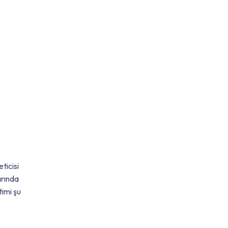
ticisi
arında
timi şu