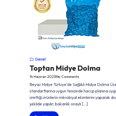
Genel
Toptan Midye Dolma
on
14 Haziran 2023
No Comments
“Toptan
Beyaz Midye Türkiye’de Sağlıklı Midye Dolma Üzer
Midye
standartlarına uygun tesisinde haccp planına uyg
Dolma”
ürettiği ürünlerin mikrobiyal ekimlerini yaparak d
şekilde yapılır; bakanlık onaylı […]