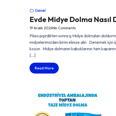
Genel
Evde Midye Dolma Nasıl D
on
19 Aralık 2024
No Comments
“Evde
Pilavı pişirdikten sonra iş Midye dolmaları doldur
Midye
midyelerimizden birini elinize alın . Denemek için 
Dolma
koyun . Midye dolmanın kabuklarının tam kapanmadı
Nasıl
[…]
Doldurulur
?”
Evde
Read More
Midye
Dolma
Nasıl
Doldurulur
?