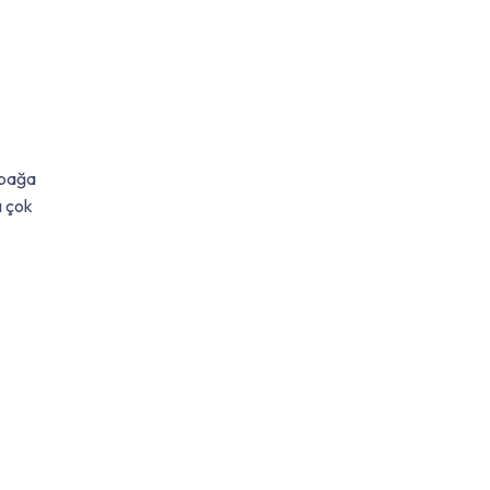
tabağa
ı çok